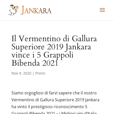
Skip
to
content
Il Vermentino di Gallura
Superiore 2019 Jankara
vince i 5 Grappoli
Bibenda 2021
Nov 9, 2020
|
Premi
Siamo orgogliosi di farvi sapere che il nostro
Vermentino di Gallura Superiore 2019 Jankara
ha vinto il prestigioso riconoscimento 5
Grappoli Bibenda 2021 – i Migliori vini d’Italia.