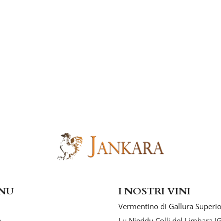
NU
I NOSTRI VINI
Vermentino di Gallura Superi
a
Lu Nieddu Colli del Limbara I