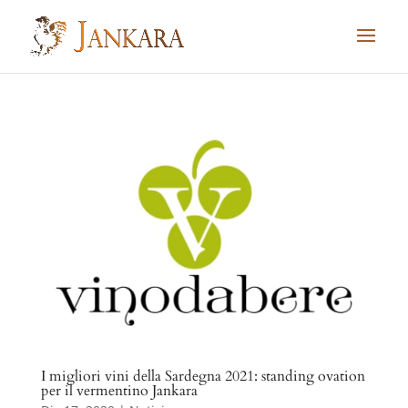
Skip
to
content
I migliori vini della Sardegna 2021: standing ovation
per il vermentino Jankara